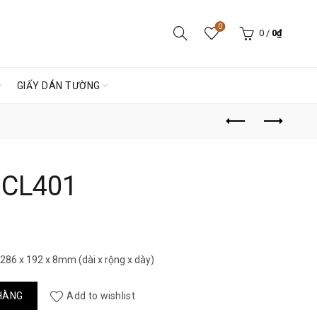
0
0
/
0
₫
GIẤY DÁN TƯỜNG
 CL401
286 x 192 x 8mm (dài x rộng x dày)
g
HÀNG
Add to wishlist