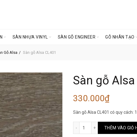
ÊN
SÀN NHỰA VINYL
SÀN GỖ ENGINEER
GỖ NHÂN TẠO
n Gỗ Alsa
Sàn gỗ Alsa CL401
Sàn gỗ Alsa
330.000
₫
Sàn gỗ Alsa CL401 có quy cách: 1
Sàn gỗ Alsa CL401 số lượn
THÊM VÀO GIỎ 