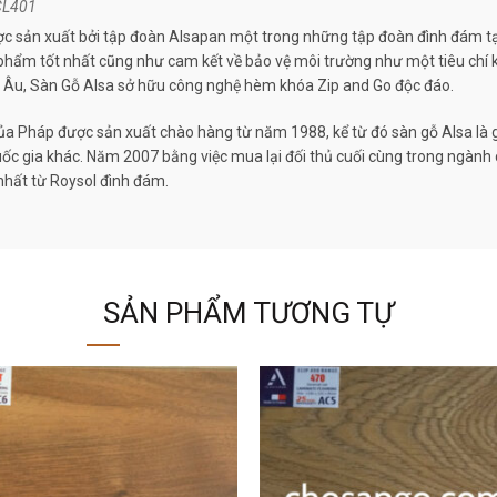
CL401
 sản xuất bởi tập đoàn Alsapan một trong những tập đoàn đình đám tại 
phẩm tốt nhất cũng như cam kết về bảo vệ môi trường như một tiêu chí k
u Âu, Sàn Gỗ Alsa sở hữu công nghệ hèm khóa Zip and Go độc đáo.
ủa
Pháp
được sản xuất chào hàng từ năm 1988, kể từ đó sàn gỗ Alsa là g
u quốc gia khác. Năm 2007 bằng việc mua lại đối thủ cuối cùng trong ngà
nhất từ Roysol đình đám.
SẢN PHẨM TƯƠNG TỰ