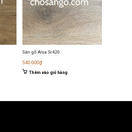
Sàn gỗ Alsa Sr420
Sàn gỗ Alsa
540.000
₫
540.000
₫
Thêm vào giỏ hàng
Thêm và