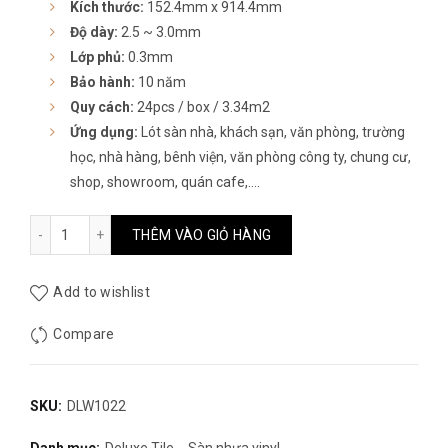
Kích thước:
152.4mm x 914.4mm
250.000₫.
là:
Độ dày:
2.5 ~ 3.0mm
185.000₫.
Lớp phủ:
0.3mm
Bảo hành:
10 năm
Quy cách:
24pcs / box / 3.34m2
Ứng dụng:
Lót sàn nhà, khách sạn, văn phòng, trường
học, nhà hàng, bênh viện, văn phòng công ty, chung cư,
shop, showroom, quán cafe,….
Sàn nhựa giả gỗ Deluxe Tile DLW1022 số lượng
THÊM VÀO GIỎ HÀNG
Add to wishlist
Compare
SKU:
DLW1022