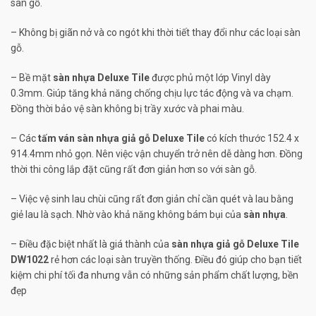
sàn gỗ.
– Không bị giãn nở và co ngót khi thời tiết thay đổi như các loại sàn
gỗ.
– Bề mặt
sàn nhựa Deluxe Tile
được phủ một lớp Vinyl dày
0.3mm. Giúp tăng khả năng chống chịu lực tác động và va chạm.
Đồng thời bảo vệ sàn không bị trầy xước và phai màu.
– Các
tấm ván sàn nhựa giả gỗ Deluxe Tile
có kích thước 152.4 x
914.4mm nhỏ gọn. Nên việc vận chuyển trở nên dễ dàng hơn. Đồng
thời thi công lắp đặt cũng rất đơn giản hơn so với sàn gỗ.
– Việc vệ sinh lau chùi cũng rất đơn giản chỉ cần quét và lau bằng
giẻ lau là sạch. Nhờ vào khả năng không bám bụi của
sàn nhựa
.
– Điều đặc biệt nhất là giá thành của
sàn nhựa giả gỗ Deluxe Tile
DW1022
rẻ hơn các loại sàn truyền thống. Điều đó giúp cho bạn tiết
kiệm chi phí tối đa nhưng vẫn có những sản phẩm chất lượng, bền
đẹp