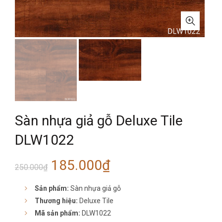
Sàn nhựa giả gỗ Deluxe Tile
DLW1022
Giá
Giá
185.000
₫
250.000
₫
gốc
hiện
Sản phẩm:
Sàn nhựa giả gỗ
Thương hiệu:
Deluxe Tile
là:
tại
Mã sản phẩm:
DLW1022