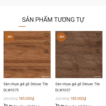
SẢN PHẨM TƯƠNG TỰ
-26%
-26%
Sàn nhựa giả gỗ Deluxe Tile
Sàn nhựa giả gỗ Deluxe Tile
DLW1075
DLW1057
Giá
Giá
Giá
Giá
185.000
₫
185.000
₫
250.000
₫
250.000
₫
gốc
hiện
gốc
hiện