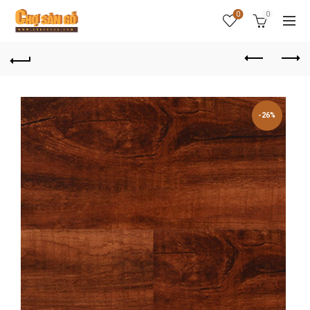
0
0
-26%