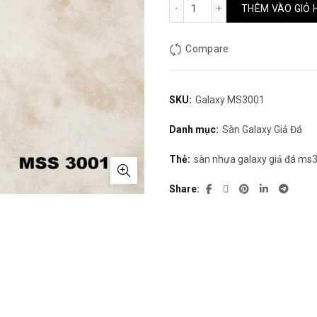
185.000₫.
l
Sàn Nhựa Galaxy MS3001 
THÊM VÀO GIỎ 
1
Compare
SKU:
Galaxy MS3001
Danh mục:
Sàn Galaxy Giả Đá
Thẻ:
sàn nhựa galaxy giả đá ms
Share