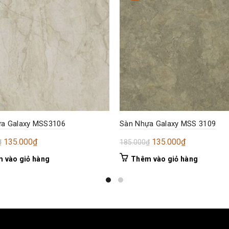
a Galaxy MSS3106
Sàn Nhựa Galaxy MSS 3109
Giá
Giá
Giá
Giá
135.000
₫
135.000
₫
₫
185.000
₫
gốc
hiện
gốc
hiện
 vào giỏ hàng
Thêm vào giỏ hàng
là:
tại
là:
tại
185.000₫.
là:
185.000₫.
là:
135.000₫.
135.000₫.