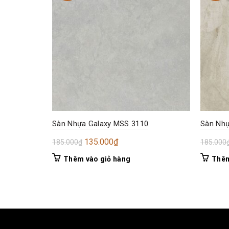
Sàn Nhựa Galaxy MSS 3110
Sàn Nhự
Giá
Giá
135.000
₫
185.000
₫
185.000
gốc
hiện
Thêm vào giỏ hàng
Thêm
là:
tại
185.000₫.
là:
135.000₫.