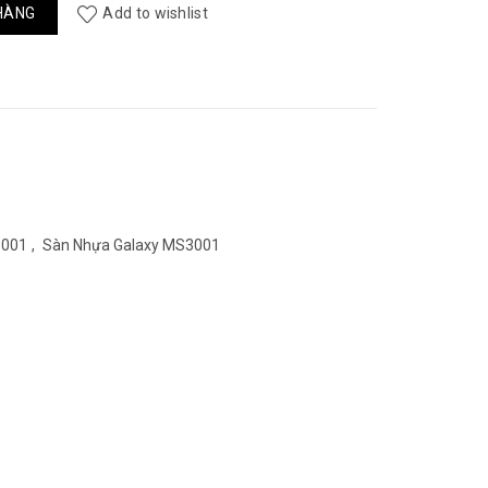
à:
số lượng
HÀNG
Add to wishlist
35.000₫.
3001
,
Sàn Nhựa Galaxy MS3001