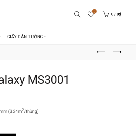
0
0
/
0
₫
GIẤY DÁN TƯỜNG
alaxy MS3001
iá
iện
2
3mm (3.34m
/thùng)
ại