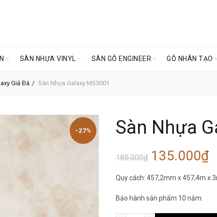
ÊN
SÀN NHỰA VINYL
SÀN GỖ ENGINEER
GỖ NHÂN TẠO
axy Giả Đá
Sàn Nhựa Galaxy MS3001
Sàn Nhựa G
-27%
Giá
G
135.000
₫
185.000
₫
gốc
h
Quy cách: 457,2mm x 457,4m x 
là:
t
Bảo hành sản phẩm 10 năm.