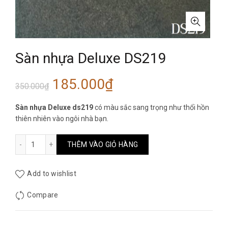
Sàn nhựa Deluxe DS219
Giá
Giá
185.000
₫
350.000
₫
gốc
hiện
Sàn nhựa Deluxe ds219
có màu sắc sang trọng như thổi hồn
thiên nhiên vào ngôi nhà bạn.
là:
tại
Sàn nhựa Deluxe DS219 số lượng
THÊM VÀO GIỎ HÀNG
350.000₫.
là:
185.000₫.
Add to wishlist
Compare