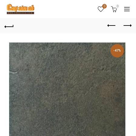
0
0
-47%