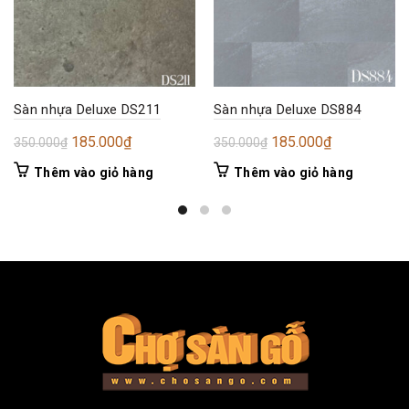
Sàn nhựa Deluxe DS211
Sàn nhựa Deluxe DS884
Giá
Giá
Giá
Giá
185.000
₫
185.000
₫
350.000
₫
350.000
₫
gốc
hiện
gốc
hiện
Thêm vào giỏ hàng
Thêm vào giỏ hàng
là:
tại
là:
tại
350.000₫.
là:
350.000₫.
là:
185.000₫.
185.000₫.