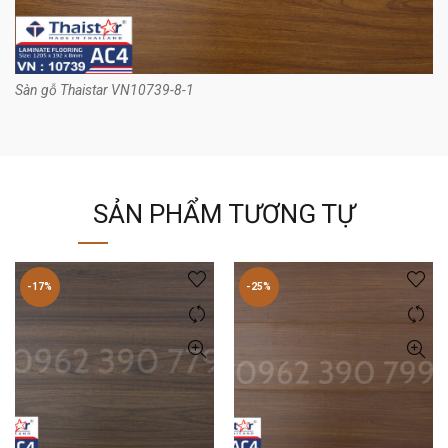
Sàn gỗ Thaistar VN10739-8-1
SẢN PHẨM TƯƠNG TỰ
-17%
-25%