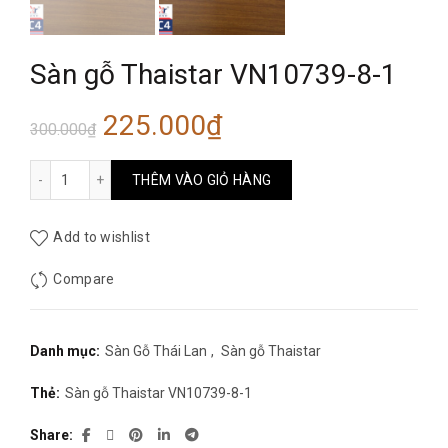
Sàn gỗ Thaistar VN10739-8-1
Giá
Giá
225.000
₫
300.000
₫
gốc
hiện
Sàn gỗ Thaistar VN10739-8-1 số lượng
THÊM VÀO GIỎ HÀNG
là:
tại
Add to wishlist
300.000₫.
là:
Compare
225.000₫.
Danh mục:
Sàn Gỗ Thái Lan
,
Sàn gỗ Thaistar
Thẻ:
Sàn gỗ Thaistar VN10739-8-1
Share