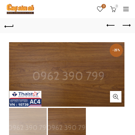
0
0
-25%