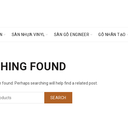
ÊN
SÀN NHỰA VINYL
SÀN GỖ ENGINEER
GỖ NHÂN TẠO
HING FOUND
 found. Perhaps searching will help find a related post.
SEARCH