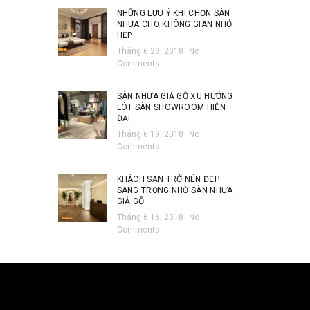
NHỮNG LƯU Ý KHI CHỌN SÀN
NHỰA CHO KHÔNG GIAN NHỎ
HẸP
Tháng 6 20, 2018
No
Comments
SÀN NHỰA GIẢ GỖ XU HƯỚNG
LÓT SÀN SHOWROOM HIỆN
ĐẠI
Tháng 6 19, 2018
No
Comments
KHÁCH SẠN TRỞ NÊN ĐẸP
SANG TRỌNG NHỜ SÀN NHỰA
GIẢ GỖ
Tháng 6 16, 2018
No
Comments