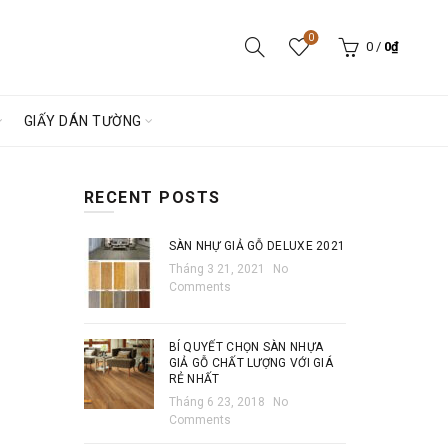
0
0
/
0
₫
GIẤY DÁN TƯỜNG
RECENT POSTS
SÀN NHỰ GIẢ GỖ DELUXE 2021
Tháng 3 21, 2021
No
Comments
BÍ QUYẾT CHỌN SÀN NHỰA
GIẢ GỖ CHẤT LƯỢNG VỚI GIÁ
RẺ NHẤT
Tháng 6 23, 2018
No
Comments