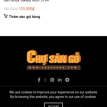
Sàn Nhựa Galaxy MSS 3104
Giá
Giá
135.000
₫
185.000
₫
gốc
hiện
Thêm vào giỏ hàng
là:
tại
185.000₫.
là:
135.000₫.
We use cookies to improve your experience on our website.
By browsing this website, you agree to our use of cookies.
© 2026
Chợ Sàn gỗ
. All rights reserved
ACCEPT