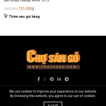
Sàn Nhựa Galaxy MSW 1015
Giá
Giá
135.000
₫
185.000
₫
gốc
hiện
Thêm vào giỏ hàng
là:
tại
185.000₫.
là:
135.000₫.
We use cookies to improve your experience on our website.
By browsing this website, you agree to our use of cookies.
© 2026
Chợ Sàn gỗ
. All rights reserved
ACCEPT