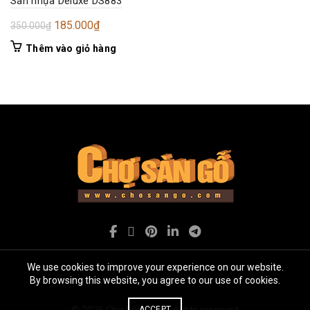
Sàn nhựa Deluxe DS883
Giá
Giá
185.000
₫
350.000
₫
gốc
hiện
Thêm vào giỏ hàng
là:
tại
350.000₫.
là:
185.000₫.
We use cookies to improve your experience on our website.
By browsing this website, you agree to our use of cookies.
© 2026
Chợ Sàn gỗ
. All rights reserved
ACCEPT