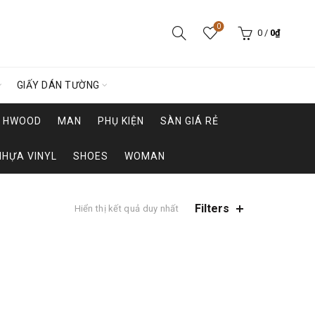
0
0
/
0
₫
GIẤY DÁN TƯỜNG
HWOOD
MAN
PHỤ KIỆN
SÀN GIÁ RẺ
NHỰA VINYL
SHOES
WOMAN
Filters
Hiển thị kết quả duy nhất