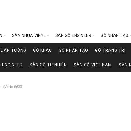
ÊN
SÀN NHỰA VINYL
SÀN GỖ ENGINEER
GỖ NHÂN TẠO
Y DÁN TƯỜNG
GỖ KHÁC
GỖ NHÂN TẠO
GỖ TRANG TRÍ
 ENGINEER
SÀN GỖ TỰ NHIÊN
SÀN GỖ VIỆT NAM
SÀN 
s Vario 8633”