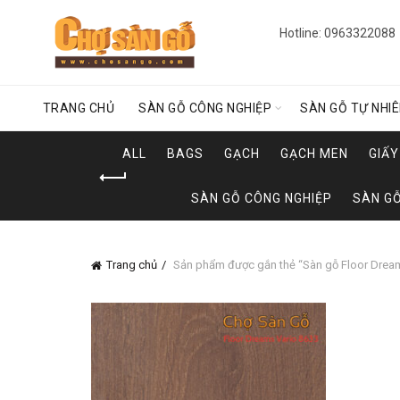
Hotline: 0963322088
TRANG CHỦ
SÀN GỖ CÔNG NGHIỆP
SÀN GỖ TỰ NHI
ALL
BAGS
GẠCH
GẠCH MEN
GIẤ
SÀN GỖ CÔNG NGHIỆP
SÀN GỖ
Trang chủ
Sản phẩm được gắn thẻ “Sàn gỗ Floor Dream