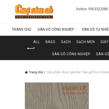
Hotline: 0963322088
TRANG CHỦ
SÀN GỖ CÔNG NGHIỆP
SÀN GỖ TỰ NHI
ALL
BAGS
GẠCH
GẠCH MEN
GIẤ
SÀN GỖ CÔNG NGHIỆP
SÀN GỖ
Trang chủ
Sản phẩm được gắn thẻ “Sàn gỗ Floor Dream