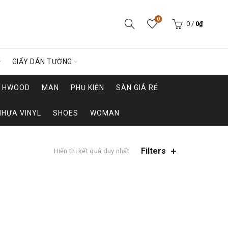
0
0
/
0
₫
GIẤY DÁN TƯỜNG
HWOOD
MAN
PHỤ KIỆN
SÀN GIÁ RẺ
NHỰA VINYL
SHOES
WOMAN
Filters
Hiển thị kết quả duy nhất