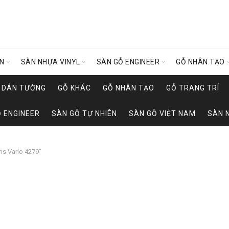
ÊN
SÀN NHỰA VINYL
SÀN GỖ ENGINEER
GỖ NHÂN TẠO
Y DÁN TƯỜNG
GỖ KHÁC
GỖ NHÂN TẠO
GỖ TRANG TRÍ
 ENGINEER
SÀN GỖ TỰ NHIÊN
SÀN GỖ VIỆT NAM
SÀN 
s Vario 4279”