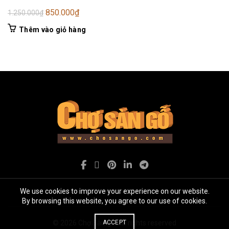
Giá
Giá
850.000
₫
1.250.000
₫
gốc
hiện
Thêm vào giỏ hàng
là:
tại
1.250.000₫.
là:
850.000₫.
We use cookies to improve your experience on our website.
By browsing this website, you agree to our use of cookies.
© 2026
Chợ Sàn gỗ
ACCEPT
. All rights reserved