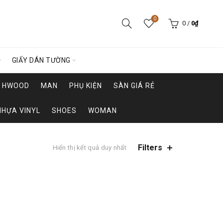
0
0
/
0
₫
GIẤY DÁN TƯỜNG
HWOOD
MAN
PHỤ KIỆN
SÀN GIÁ RẺ
NHỰA VINYL
SHOES
WOMAN
Filters
Hiển thị kết quả duy nhất