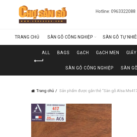
Hotline: 0963322088
TRANG CHỦ
SÀN GỖ CÔNG NGHIỆP
SÀN GỖ TỰ NHI
ALL
BAGS
GẠCH
GẠCH MEN
GIẤ
SÀN GỖ CÔNG NGHIỆP
SÀN GỖ
Trang chủ
Sản phẩm được gắn thẻ “Sàn gỗ Alsa Ms41