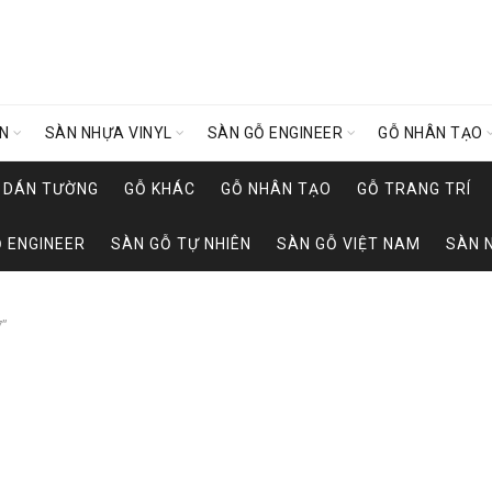
ÊN
SÀN NHỰA VINYL
SÀN GỖ ENGINEER
GỖ NHÂN TẠO
Y DÁN TƯỜNG
GỖ KHÁC
GỖ NHÂN TẠO
GỖ TRANG TRÍ
 ENGINEER
SÀN GỖ TỰ NHIÊN
SÀN GỖ VIỆT NAM
SÀN 
7”