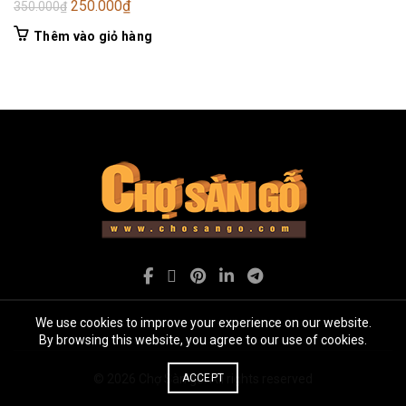
Giá
Giá
250.000
₫
350.000
₫
gốc
hiện
Thêm vào giỏ hàng
là:
tại
350.000₫.
là:
250.000₫.
We use cookies to improve your experience on our website.
By browsing this website, you agree to our use of cookies.
© 2026
Chợ Sàn gỗ
. All rights reserved
ACCEPT