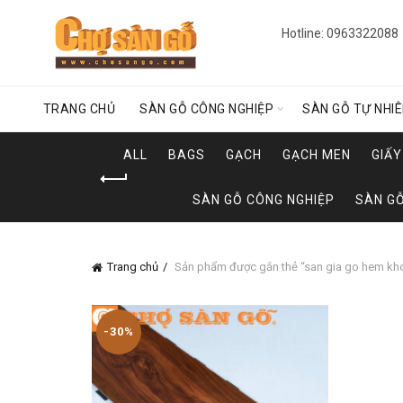
Hotline: 0963322088
TRANG CHỦ
SÀN GỖ CÔNG NGHIỆP
SÀN GỖ TỰ NHI
ALL
BAGS
GẠCH
GẠCH MEN
GIẤ
SÀN GỖ CÔNG NGHIỆP
SÀN GỖ
Trang chủ
Sản phẩm được gắn thẻ “san gia go hem kh
-30%