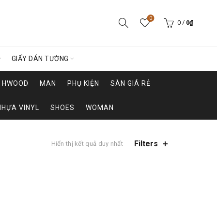
0
0
/
0
₫
GIẤY DÁN TƯỜNG
HWOOD
MAN
PHỤ KIỆN
SÀN GIÁ RẺ
NHỰA VINYL
SHOES
WOMAN
Filters
Hiển thị kết quả duy nhất