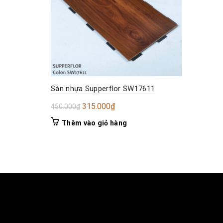
Sàn nhựa Supperflor SW17611
Giá
Giá
315.000
₫
450.000
₫
gốc
hiện
Thêm vào giỏ hàng
là:
tại
450.000₫.
là:
315.000₫.