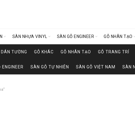
ÊN
SÀN NHỰA VINYL
SÀN GỖ ENGINEER
GỖ NHÂN TẠO
Y DÁN TƯỜNG
GỖ KHÁC
GỖ NHÂN TẠO
GỖ TRANG TRÍ
 ENGINEER
SÀN GỖ TỰ NHIÊN
SÀN GỖ VIỆT NAM
SÀN 
oa”