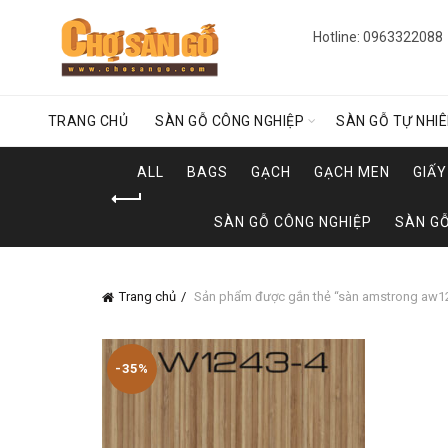
Hotline: 0963322088
TRANG CHỦ
SÀN GỖ CÔNG NGHIỆP
SÀN GỖ TỰ NHI
ALL
BAGS
GẠCH
GẠCH MEN
GIẤ
SÀN GỖ CÔNG NGHIỆP
SÀN GỖ
Trang chủ
Sản phẩm được gắn thẻ “sàn amstrong aw1
-35%