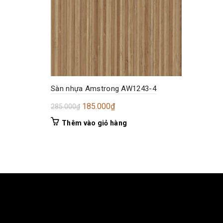
Sàn nhựa Amstrong AW1243-4
Giá
Giá
185.000
₫
285.000
₫
gốc
hiện
Thêm vào giỏ hàng
là:
tại
285.000₫.
là:
185.000₫.