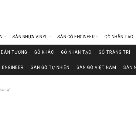
ÊN
SÀN NHỰA VINYL
SÀN GỖ ENGINEER
GỖ NHÂN TẠO
Y DÁN TƯỜNG
GỖ KHÁC
GỖ NHÂN TẠO
GỖ TRANG TRÍ
 ENGINEER
SÀN GỖ TỰ NHIÊN
SÀN GỖ VIỆT NAM
SÀN 
243-4”