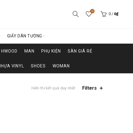
0
0
/
0
₫
GIẤY DÁN TƯỜNG
HWOOD
MAN
PHỤ KIỆN
SÀN GIÁ RẺ
NHỰA VINYL
SHOES
WOMAN
Filters
Hiển thị kết quả duy nhất