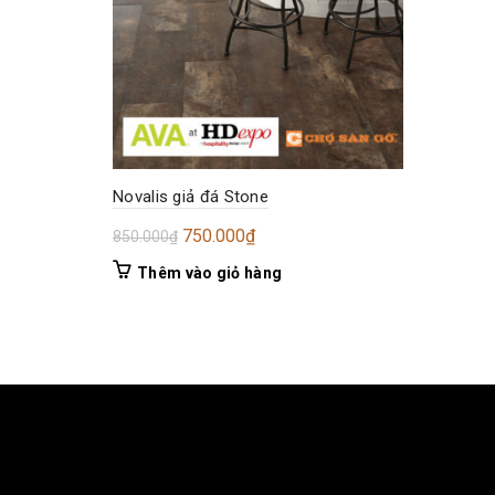
Novalis giả đá Stone
Giá
Giá
750.000
₫
850.000
₫
gốc
hiện
Thêm vào giỏ hàng
là:
tại
850.000₫.
là:
750.000₫.