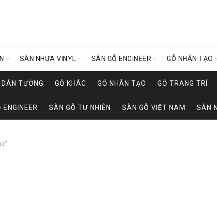
ÊN
SÀN NHỰA VINYL
SÀN GỖ ENGINEER
GỖ NHÂN TẠO
Y DÁN TƯỜNG
GỖ KHÁC
GỖ NHÂN TẠO
GỖ TRANG TRÍ
 ENGINEER
SÀN GỖ TỰ NHIÊN
SÀN GỖ VIỆT NAM
SÀN 
ne”