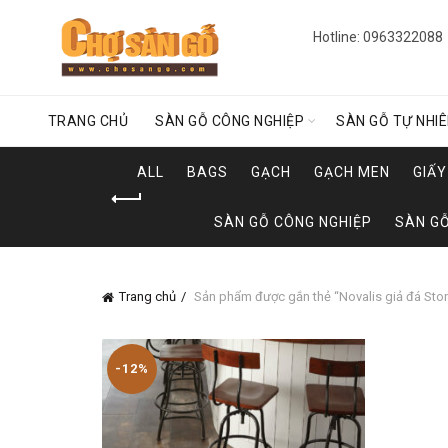
Hotline: 0963322088
TRANG CHỦ
SÀN GỖ CÔNG NGHIỆP
SÀN GỖ TỰ NHI
ALL
BAGS
GẠCH
GẠCH MEN
GIẤ
SÀN GỖ CÔNG NGHIỆP
SÀN GỖ
Trang chủ
Sản phẩm được gắn thẻ “Novalis giả đá Sto
-12%