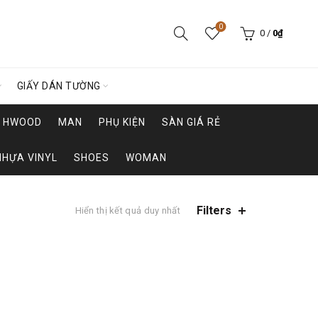
0
0
/
0
₫
GIẤY DÁN TƯỜNG
HWOOD
MAN
PHỤ KIỆN
SÀN GIÁ RẺ
NHỰA VINYL
SHOES
WOMAN
Filters
Hiển thị kết quả duy nhất