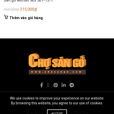
Sàn gỗ Morser MS 501-12-1
Giá
Giá
315.000
₫
450.000
₫
gốc
hiện
Thêm vào giỏ hàng
là:
tại
450.000₫.
là:
315.000₫.
We use cookies to improve your experience on our website.
By browsing this website, you agree to our use of cookies.
© 2026
Chợ Sàn gỗ
. All rights reserved
ACCEPT