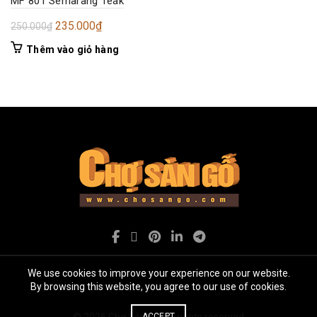
MF 801 Semarang Teak
Giá
Giá
235.000
₫
250.000
₫
gốc
hiện
Thêm vào giỏ hàng
là:
tại
250.000₫.
là:
235.000₫.
We use cookies to improve your experience on our website.
By browsing this website, you agree to our use of cookies.
© 2026
Chợ Sàn gỗ
. All rights reserved
ACCEPT