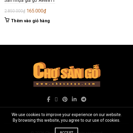
Sàn nhựa giả gỗ AW8811
Giá
Giá
165.000
₫
2.850.000
₫
gốc
hiện
Thêm vào giỏ hàng
là:
tại
2.850.000₫.
là:
165.000₫.
We use cookies to improve your experience on our website.
By browsing this website, you agree to our use of cookies.
© 2026
Chợ Sàn gỗ
. All rights reserved
ACCEPT