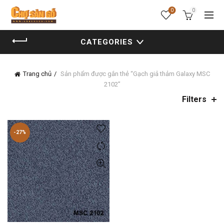
0
0
CATEGORIES
Trang chủ
Sản phẩm được gắn thẻ “Gạch giả thảm Galaxy MSC
2102”
Filters
-27%