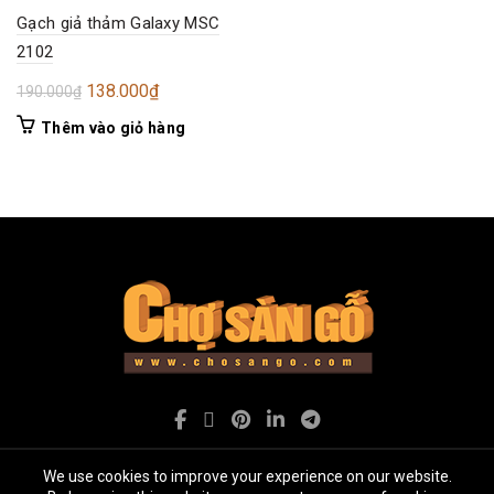
Gạch giả thảm Galaxy MSC
2102
Giá
Giá
138.000
₫
190.000
₫
gốc
hiện
Thêm vào giỏ hàng
là:
tại
190.000₫.
là:
138.000₫.
We use cookies to improve your experience on our website.