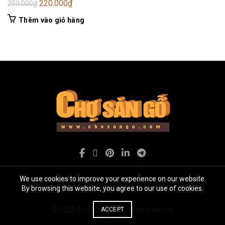
Giá
Giá
220.000
₫
250.000
₫
gốc
hiện
Thêm vào giỏ hàng
là:
tại
250.000₫.
là:
220.000₫.
We use cookies to improve your experience on our website.
By browsing this website, you agree to our use of cookies.
© 2026
Chợ Sàn gỗ
. All rights reserved
ACCEPT