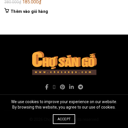
Giá
Giá
185.000
₫
380.000
₫
gốc
hiện
Thêm vào giỏ hàng
là:
tại
380.000₫.
là:
185.000₫.
We use cookies to improve your experience on our website.
By browsing this website, you agree to our use of cookies.
© 2026
Chợ Sàn gỗ
. All rights reserved
ACCEPT