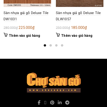
Sàn nhựa giả gỗ Deluxe Tile
Sàn nhựa giả gỗ Deluxe Tile
DW1031
DLW1057
Giá
Giá
Giá
Giá
225.000
₫
185.000
₫
280.000
₫
250.000
₫
gốc
hiện
gốc
hiện
Thêm vào giỏ hàng
Thêm vào giỏ hàng
là:
tại
là:
tại
280.000₫.
là:
250.000₫.
là:
225.000₫.
185.000₫.