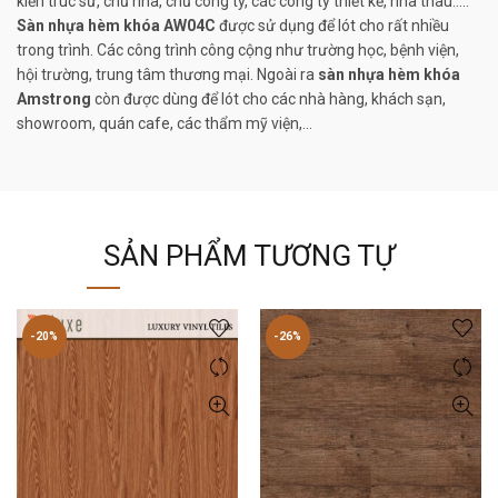
kiến trúc sư, chủ nhà, chủ công ty, các công ty thiết kế, nhà thàu…..
Sàn nhựa hèm khóa AW04C
được sử dụng để lót cho rất nhiều
trong trình. Các công trình công cộng như trường học, bệnh viện,
hội trường, trung tâm thương mại. Ngoài ra
sàn nhựa hèm khóa
Amstrong
còn được dùng để lót cho các nhà hàng, khách sạn,
showroom, quán cafe, các thẩm mỹ viện,…
SẢN PHẨM TƯƠNG TỰ
-20%
-26%