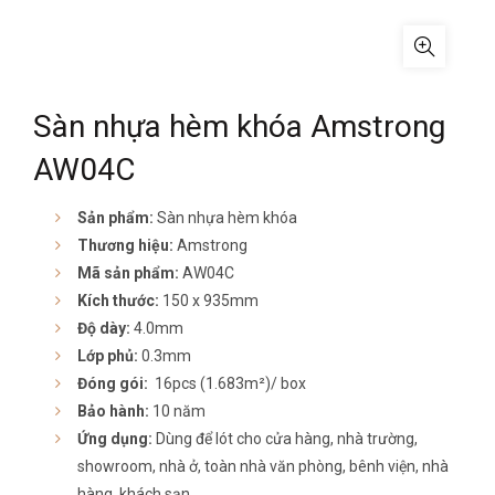
Sàn nhựa hèm khóa Amstrong
AW04C
Sản phẩm:
Sàn nhựa hèm khóa
Thương hiệu:
Amstrong
Mã sản phẩm:
AW04C
Kích thước:
150 x 935mm
Độ dày:
4.0mm
Lớp phủ:
0.3mm
Đóng gói:
16pcs (1.683m²)/ box
Bảo hành:
10 năm
Ứng dụng:
Dùng để lót cho cửa hàng, nhà trường,
showroom, nhà ở, toàn nhà văn phòng, bênh viện, nhà
hàng, khách sạn,…