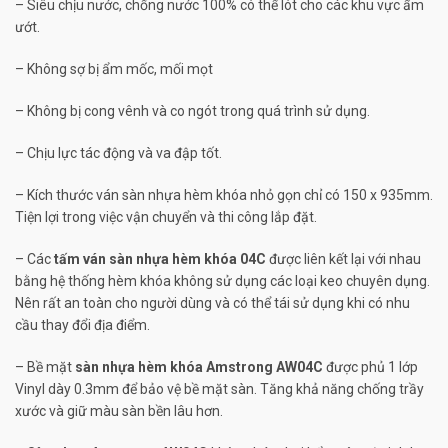
– Siêu chịu nước, chống nước 100% có thể lót cho các khu vực ẩm
ướt.
– Không sợ bị ẩm mốc, mối mọt
– Không bị cong vênh và co ngót trong quá trình sử dụng.
– Chịu lực tác động và va đập tốt.
– Kích thước ván sàn nhựa hèm khóa nhỏ gọn chỉ có 150 x 935mm.
Tiện lợi trong việc vận chuyển và thi công lắp đặt.
– Các
tấm ván sàn nhựa hèm khóa 04C
được liên kết lại với nhau
bằng hệ thống hèm khóa không sử dụng các loại keo chuyên dụng.
Nên rất an toàn cho người dùng và có thể tái sử dụng khi có nhu
cầu thay đổi địa điểm.
– Bề mặt
sàn nhựa hèm khóa Amstrong AW04C
được phủ 1 lớp
Vinyl dày 0.3mm để bảo vệ bề mặt sàn. Tăng khả năng chống trầy
xước và giữ màu sàn bền lâu hơn.