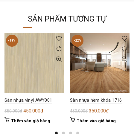
SẢN PHẨM TƯƠNG TỰ
-18%
-22%
Sàn nhựa vinyl AWY001
Sàn nhựa hèm khóa 1716
Giá
Giá
Giá
Giá
450.000
₫
350.000
₫
550.000
₫
450.000
₫
gốc
hiện
gốc
hiện
Thêm vào giỏ hàng
Thêm vào giỏ hàng
là:
tại
là:
tại
550.000₫.
là:
450.000₫.
là: