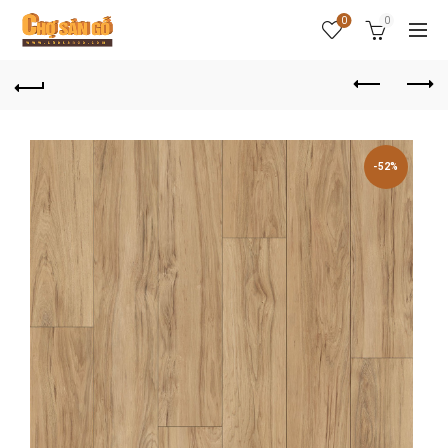
0
0
-52%