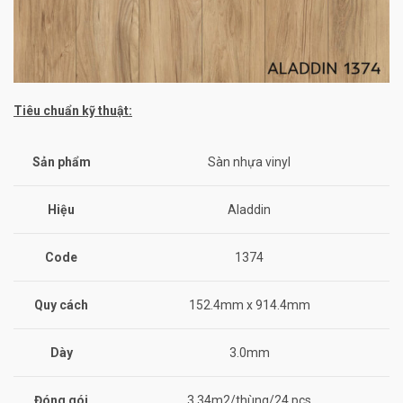
Tiêu chuẩn kỹ thuật:
Sản phẩm
Sàn nhựa vinyl
Hiệu
Aladdin
Code
1374
Quy cách
152.4mm x 914.4mm
Dày
3.0mm
Đóng gói
3.34m2/thùng/24 pcs