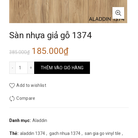
Sàn nhựa giả gỗ 1374
Giá
Giá
185.000
₫
385.000
₫
gốc
hiện
Sàn nhựa giả gỗ 1374 số lượng
THÊM VÀO GIỎ HÀNG
là:
tại
Add to wishlist
385.000₫.
là:
Compare
185.000₫.
Danh mục:
Aladdin
Thẻ:
aladdin 1374
,
gach nhua 1374
,
san gia go vinyl tile
,