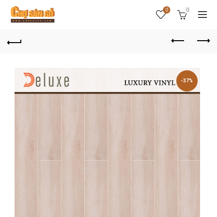
0
0
-37%