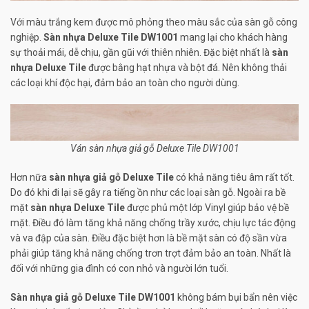
Với màu trắng kem được mô phỏng theo màu sắc của sàn gỗ công
nghiệp.
Sàn nhựa Deluxe Tile DW1001
mang lại cho khách hàng
sự thoải mái, dễ chịu, gần gũi với thiên nhiên. Đặc biệt nhất là
sàn
nhựa Deluxe Tile
được bằng hạt nhựa và bột đá. Nên không thải
các loại khí độc hại, đảm bảo an toàn cho người dùng.
Ván sàn nhựa giả gỗ Deluxe Tile DW1001
Hơn nữa
sàn nhựa giả gỗ Deluxe Tile
có khả năng tiêu âm rất tốt.
Do đó khi đi lại sẽ gây ra tiếng ồn như các loại sàn gỗ. Ngoài ra bề
mặt
sàn nhựa Deluxe Tile
được phủ một lớp Vinyl giúp bảo vệ bề
mặt. Điều đó làm tăng khả năng chống trầy xước, chịu lực tác động
và va đập của sàn. Điều đặc biệt hơn là bề mặt sàn có độ sần vừa
phải giúp tăng khả năng chống trơn trợt đảm bảo an toàn. Nhất là
đối với những gia đình có con nhỏ và người lớn tuổi.
Sàn nhựa giả gỗ Deluxe Tile DW1001
không bám bụi bẩn nên việc