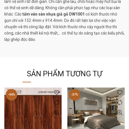
làm vệ sinh rất đơn giản. Chỉ cần ghẻ lau, chổi hoặc máy hút bụi là
có thể vệ sinh dễ dàng. Không cần phải phức tạp như các loại sàn
khác. Các
tấm ván sàn nhựa giả gỗ DW1001
có kích thước nhỏ
gọn chỉ với
152.4mm x 914.4mm
. Do đó rất tiện lợi cho việc vận
chuyển và thi công lắp đặt. Với kích thước như vậy người thợ thi
công, các nhà thiết kế nội thất,… có thể tự do sáng tạo các kiểu phối,
lắp ghép độc đáo.
SẢN PHẨM TƯƠNG TỰ
-94%
-37%