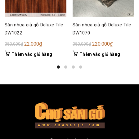
Sàn nhựa giả gỗ Deluxe Tile
Sàn nhựa giả gỗ Deluxe Tile
DW1022
DW1070
Giá
Giá
Giá
Giá
22.000
₫
220.000
₫
350.000
₫
350.000
₫
gốc
hiện
gốc
hiện
Thêm vào giỏ hàng
Thêm vào giỏ hàng
là:
tại
là:
tại
350.000₫.
là:
350.000₫.
là:
22.000₫.
220.000₫.