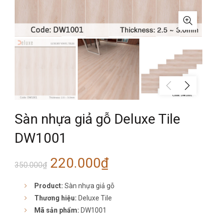
Sàn nhựa giả gỗ Deluxe Tile
DW1001
Giá
Giá
220.000
₫
350.000
₫
gốc
hiện
Product:
Sàn nhựa giả gỗ
Thương hiệu:
Deluxe Tile
là:
tại
Mã sản phẩm:
DW1001