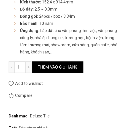
Kích thước:
152.4 x 914.4mm
350.000₫.
là:
Độ dày:
2.5 ~ 3.0mm
220.000₫.
Đóng gói:
24pcs / box / 3.34m²
Bảo hành:
10 năm
Ứng dụng:
Lắp đặt cho văn phòng làm việc, văn phòng
công ty, nhà ở, chung cư, trường học, bệnh viện, trung
tâm thương mại, showroom, cửa hàng, quán cafe, nhà
hàng, khách sạn,…
Sàn nhựa giả gỗ Deluxe Tile DW1001 số lượng
THÊM VÀO GIỎ HÀNG
Add to wishlist
Compare
Danh mục:
Deluxe Tile