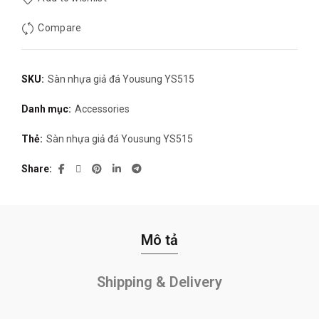
385.000₫.
là:
Compare
185.000₫.
SKU:
Sàn nhựa giả đá Yousung YS515
Danh mục:
Accessories
Thẻ:
Sàn nhựa giả đá Yousung YS515
Share
Mô tả
Shipping & Delivery