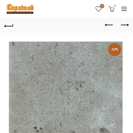
0
0
-52%