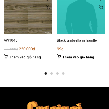
AW1045
Black umbrella in handle
Giá
Giá
220.000
₫
99
₫
250.000
₫
gốc
hiện
Thêm vào giỏ hàng
Thêm vào giỏ hàng
là:
tại
250.000₫.
là:
220.000₫.