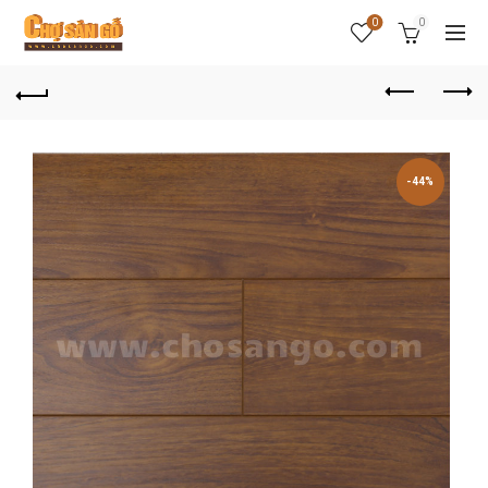
0
0
-44%