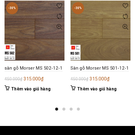
-30%
-30%
sàn gỗ Morser MS 502-12-1
Sàn gỗ Morser MS 501-12-1
Giá
Giá
Giá
Giá
315.000
₫
315.000
₫
450.000
₫
450.000
₫
gốc
hiện
gốc
hiện
Thêm vào giỏ hàng
Thêm vào giỏ hàng
là:
tại
là:
tại
450.000₫.
là:
450.000₫.
là:
315.000₫.
315.000₫.