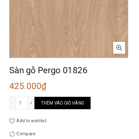
Sàn gỗ Pergo 01826
425.000
₫
Sàn gỗ Pergo 01826 số lượng
THÊM VÀO GIỎ HÀNG
Add to wishlist
Compare