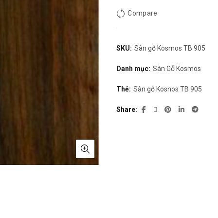
295.000₫.
l
Compare
2
SKU:
Sàn gỗ Kosmos TB 905
Danh mục:
Sàn Gỗ Kosmos
Thẻ:
Sàn gỗ Kosnos TB 905
Share