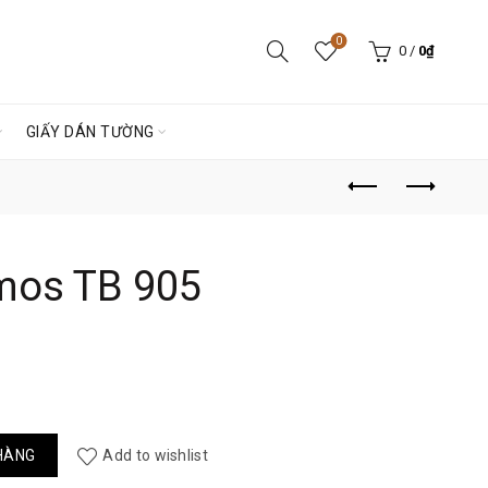
0
0
/
0
₫
GIẤY DÁN TƯỜNG
mos TB 905
iá
iện
ại
lượng
HÀNG
Add to wishlist