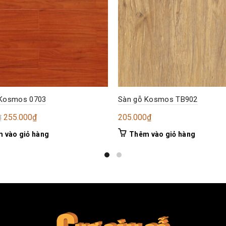
 Kosmos 0703
Sàn gỗ Kosmos TB902
Giá
Giá
255.000
₫
205.000
₫
₫
gốc
hiện
 vào giỏ hàng
Thêm vào giỏ hàng
là:
tại
295.000₫.
là:
255.000₫.