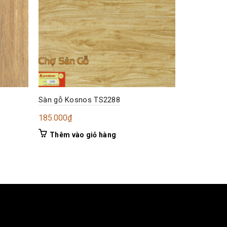
Sàn gỗ Kosnos TS2288
Sàn gỗ Ko
185.000
₫
205.000
₫
Thêm vào giỏ hàng
Thêm và