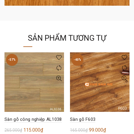
SẢN PHẨM TƯƠNG TỰ
-57%
-40%
Sàn gỗ công nghiệp AL1038
Sàn gỗ F603
Giá
Giá
Giá
Giá
115.000
₫
99.000
₫
265.000
₫
165.000
₫