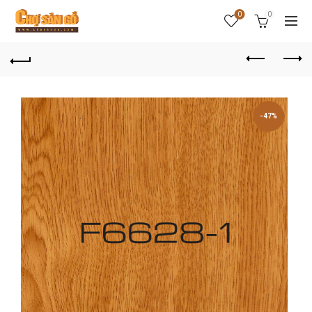
0
0
-47%