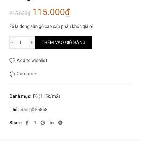
Giá
Giá
115.000
₫
215.000
₫
gốc
hiện
F6 là dòng sàn gỗ cao cấp phân khúc giá rẻ.
là:
tại
Sàn gỗ F6628-1 số lượng
THÊM VÀO GIỎ HÀNG
215.000₫.
là:
Add to wishlist
115.000₫.
Compare
Danh mục:
F6 (115k/m2)
Thẻ:
Sàn gỗ F6868
Share