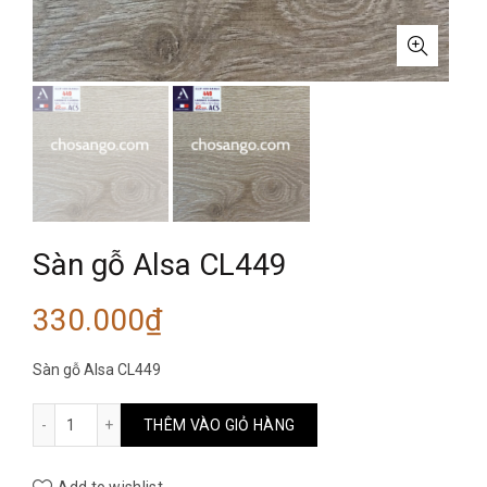
Sàn gỗ Alsa CL449
330.000
₫
Sàn gỗ Alsa CL449
Sàn gỗ Alsa CL449 số lượng
THÊM VÀO GIỎ HÀNG