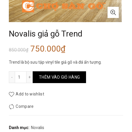
Novalis giả gỗ Trend
Giá
Giá
750.000
₫
850.000
₫
gốc
hiện
Trend là bộ sưu tập vinyl tile giả gỗ và đá ấn tượng.
là:
tại
Novalis giả gỗ Trend số lượng
THÊM VÀO GIỎ HÀNG
850.000₫.
là:
Add to wishlist
750.000₫.
Compare
Danh mục:
Novalis