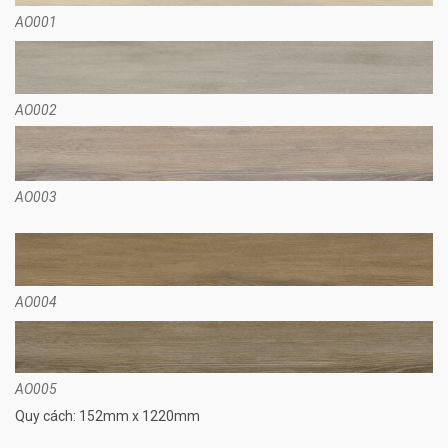
AO001
AO002
AO003
AO004
AO005
Quy cách: 152mm x 1220mm