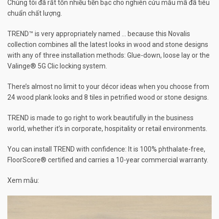
Chúng tôi đã rất tốn nhiều tiền bạc cho nghiên cứu mẫu mã đã tiêu
chuẩn chất lượng.
TREND™ is very appropriately named … because this Novalis
collection combines all the latest looks in wood and stone designs
with any of three installation methods: Glue-down, loose lay or the
Valinge® 5G Clic locking system.
There’s almost no limit to your décor ideas when you choose from
24 wood plank looks and 8 tiles in petrified wood or stone designs.
TREND is made to go right to work beautifully in the business
world, whether it’s in corporate, hospitality or retail environments.
You can install TREND with confidence: It is 100% phthalate-free,
FloorScore® certified and carries a 10-year commercial warranty.
Xem mẫu: