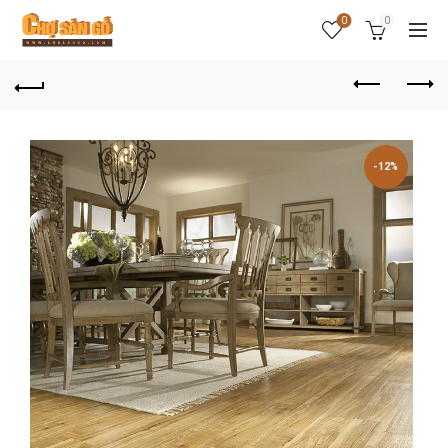
0
0
-12%