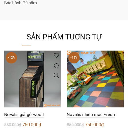
Bảo hành: 20 năm
SẢN PHẨM TƯƠNG TỰ
-12%
-12%
Novalis giả gỗ wood
Novalis nhiều màu Fresh
Giá
Giá
Giá
Giá
750.000
₫
750.000
₫
850.000
₫
850.000
₫