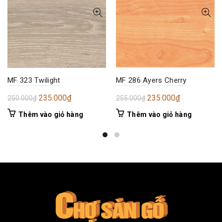
MF 323 Twilight
MF 286 Ayers Cherry
Giá
Giá
Giá
Giá
235.000
₫
235.000
₫
250.000
₫
255.000
₫
gốc
hiện
gốc
hiện
Thêm vào giỏ hàng
Thêm vào giỏ hàng
là:
tại
là:
tại
250.000₫.
là:
255.000₫.
là:
235.000₫.
235.000₫.