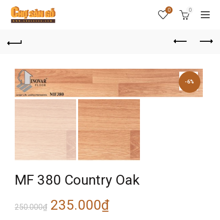
0
0
-6%
MF 380 Country Oak
Giá
Giá
235.000
₫
250.000
₫