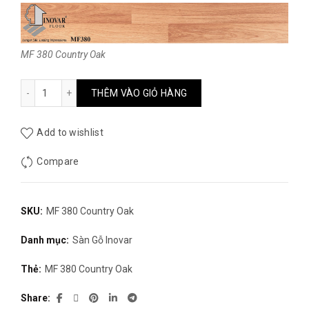
gốc
hiện
là:
tại
MF 380 Country Oak
250.000₫.
là:
MF 380 Country Oak số lượng
THÊM VÀO GIỎ HÀNG
235.000₫.
Add to wishlist
Compare
SKU:
MF 380 Country Oak
Danh mục:
Sàn Gỗ Inovar
Thẻ:
MF 380 Country Oak
Share