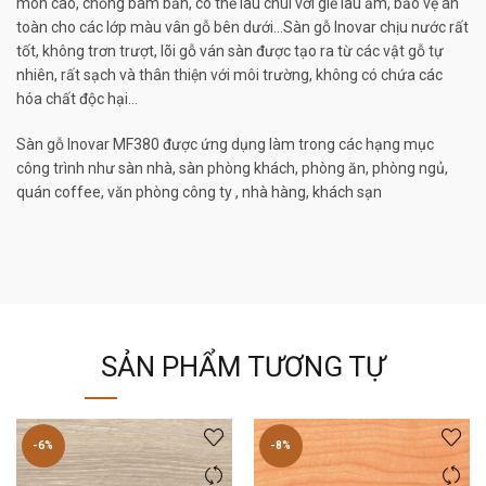
mòn cao, chống bám bẩn, có thể lau chùi với giẻ lau ẩm, bảo vệ an
toàn cho các lớp màu vân gỗ bên dưới…Sàn gỗ Inovar chịu nước rất
tốt, không trơn trượt, lõi gỗ ván sàn được tạo ra từ các vật gỗ tự
nhiên, rất sạch và thân thiện với môi trường, không có chứa các
hóa chất độc hại…
Sàn gỗ Inovar MF380 được ứng dụng làm trong các hạng mục
công trình như sàn nhà, sàn phòng khách, phòng ăn, phòng ngủ,
quán coffee, văn phòng công ty , nhà hàng, khách sạn
SẢN PHẨM TƯƠNG TỰ
-6%
-8%