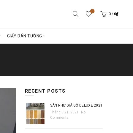
0
0
/
0
₫
GIẤY DÁN TƯỜNG
RECENT POSTS
SÀN NHỰ GIẢ GỖ DELUXE 2021
Tháng 3 21, 2021
No
Comments