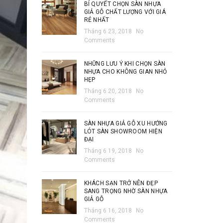
BÍ QUYẾT CHỌN SÀN NHỰA
GIẢ GỖ CHẤT LƯỢNG VỚI GIÁ
RẺ NHẤT
Tháng 6 23, 2018
No
Comments
NHỮNG LƯU Ý KHI CHỌN SÀN
NHỰA CHO KHÔNG GIAN NHỎ
HẸP
Tháng 6 20, 2018
No
Comments
SÀN NHỰA GIẢ GỖ XU HƯỚNG
LÓT SÀN SHOWROOM HIỆN
ĐẠI
Tháng 6 19, 2018
No
Comments
KHÁCH SẠN TRỞ NÊN ĐẸP
SANG TRỌNG NHỜ SÀN NHỰA
GIẢ GỖ
Tháng 6 16, 2018
No
Comments