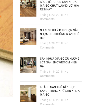
BÍ QUYẾT CHỌN SÀN NHỰA
GIẢ GỖ CHẤT LƯỢNG VỚI GIÁ
RẺ NHẤT
Tháng 6 23, 2018
No
Comments
NHỮNG LƯU Ý KHI CHỌN SÀN
NHỰA CHO KHÔNG GIAN NHỎ
HẸP
Tháng 6 20, 2018
No
Comments
SÀN NHỰA GIẢ GỖ XU HƯỚNG
LÓT SÀN SHOWROOM HIỆN
ĐẠI
Tháng 6 19, 2018
No
Comments
KHÁCH SẠN TRỞ NÊN ĐẸP
SANG TRỌNG NHỜ SÀN NHỰA
GIẢ GỖ
Tháng 6 16, 2018
No
Comments