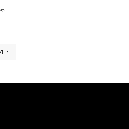
ay,
ST