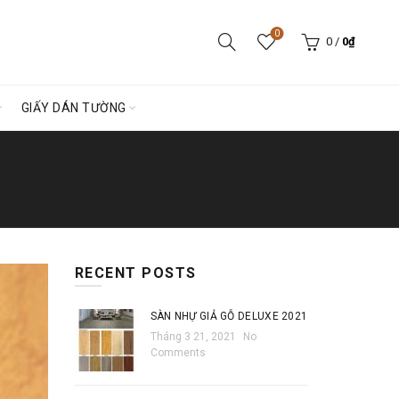
0
0
/
0
₫
GIẤY DÁN TƯỜNG
RECENT POSTS
SÀN NHỰ GIẢ GỖ DELUXE 2021
Tháng 3 21, 2021
No
Comments