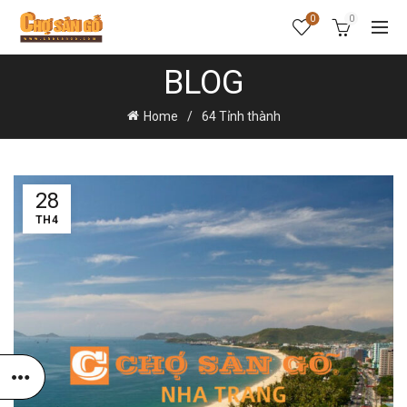
0
0
BLOG
Home
64 Tỉnh thành
28
TH4